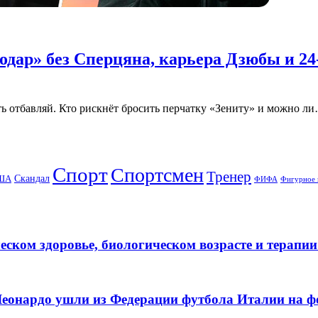
одар» без Сперцяна, карьера Дзюбы и 24
ть отбавляй. Кто рискнёт бросить перчатку «Зениту» и можно л
Спорт
Спортсмен
Тренер
ША
Скандал
ФИФА
Фигурное 
еском здоровье, биологическом возрасте и терапи
еонардо ушли из Федерации футбола Италии на ф