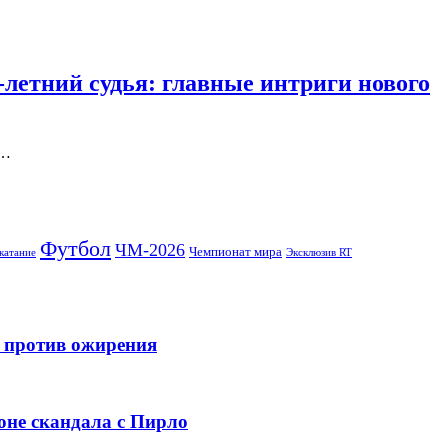
-летний судья: главные интриги нового
и…
Футбол
ЧМ-2026
Чемпионат мира
катание
Эксклюзив RT
и против ожирения
оне скандала с Пирло