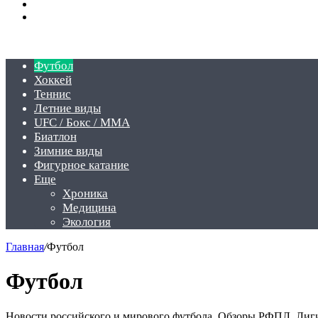
Switch
skin
Войти
Футбол
Хоккей
Теннис
Летние виды
UFC / Бокс / MMA
Биатлон
Зимние виды
Фигурное катание
Еще
Хроника
Медицина
Экология
Главная
/
Футбол
Футбол
Новости российского и мирового футбола. Обзоры РФПЛ, Лиги