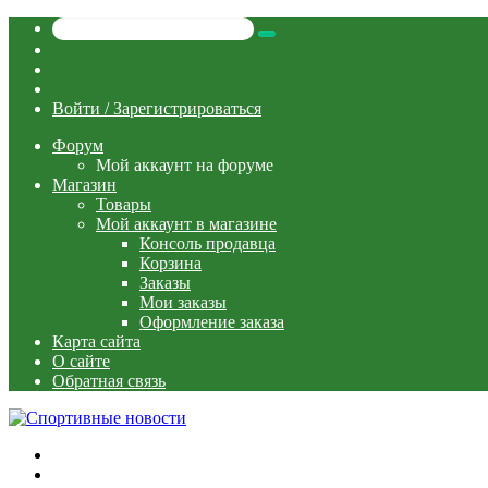
Искать
Switch
skin
Sidebar
Случайная
статья
Войти / Зарегистрироваться
Форум
Мой аккаунт на форуме
Магазин
Товары
Мой аккаунт в магазине
Консоль продавца
Корзина
Заказы
Мои заказы
Оформление заказа
Карта сайта
О сайте
Обратная связь
Меню
Искать