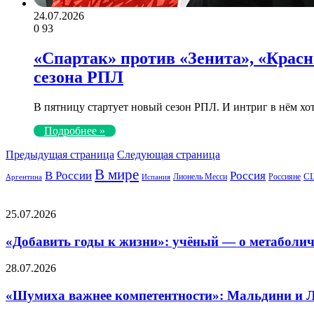
24.07.2026
0
93
«Спартак» против «Зенита», «Красн
сезона РПЛ
В пятницу стартует новый сезон РПЛ. И интриг в нём хо
Подробнее »
Предыдущая страница
Следующая страница
В мире
Россия
В России
С
Лионель Месси
Россияне
Аргентина
Испания
Популярные статьи
«Добавить
25.07.2026
годы
к
«Добавить годы к жизни»: учёный — о метаболич
жизни»:
учёный
«Шумиха
28.07.2026
—
важнее
о
компетентности»:
«Шумиха важнее компетентности»: Мальдини и Л
метаболическом
Мальдини