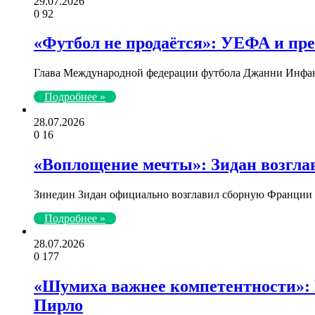
29.07.2026
0
92
«Футбол не продаётся»: УЕФА и пр
Глава Международной федерации футбола Джанни Инфант
Подробнее »
28.07.2026
0
16
«Воплощение мечты»: Зидан возгла
Зинедин Зидан официально возглавил сборную Франции п
Подробнее »
28.07.2026
0
177
«Шумиха важнее компетентности»: 
Пирло