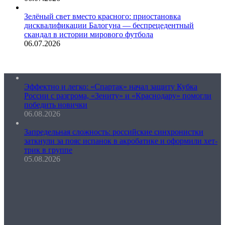
Зелёный свет вместо красного: приостановка
дисквалификации Балогуна — беспрецедентный
скандал в истории мирового футбола
06.07.2026
Эффектно и легко: «Спартак» начал защиту Кубка
России с разгрома, «Зениту» и «Краснодару» помогли
победить новички
06.08.2026
Запредельная сложность: российские синхронистки
заткнули за пояс испанок в акробатике и оформили хет-
трик в группе
05.08.2026