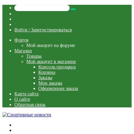
Искать
Switch
skin
Sidebar
Случайная
статья
Войти / Зарегистрироваться
Форум
Мой аккаунт на форуме
Магазин
Товары
Мой аккаунт в магазине
Консоль продавца
Корзина
Заказы
Мои заказы
Оформление заказа
Карта сайта
О сайте
Обратная связь
Меню
Искать