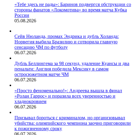
«Тебе здесь не рады»: Баринов подвергся обструкции со
стороны фанатов «Локомотива» во время матча Кубка
России
05.08.2026
Сейв Нюланда, промах Эндрика и дубль Холанда:
Норвегия выбила Бразилию и сотворила главную
сенсацию ЧМ по футболу
06.07.2026
Дубль Беллингема за 98 секунд, удаление Куансы и два
пенальти: Англия победила Мексику в самом
остросюжетном матче ЧМ
06.07.2026
«Просто феноменально!»: Андреева вышла в финал
«Ролан Гаррос» и поразила всех уверенностью и
хладнокровием
06.07.2026
Призывал бороться с криминалом, но организовывал
убийства: олимпийского чемпиона заочно приговорили
к пожизненному сроку
06.07.2026