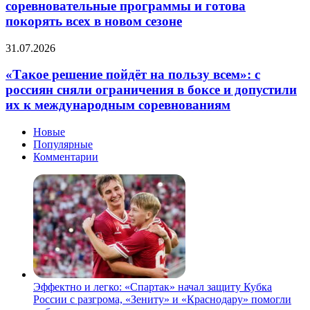
дело»:
за
соревновательные программы и готова
Трусова
сотрудничества
покорять всех в новом сезоне
представила
с
соревновательные
российским
«Такое
31.07.2026
программы
букмекером
решение
и
пойдёт
«Такое решение пойдёт на пользу всем»: с
готова
на
покорять
россиян сняли ограничения в боксе и допустили
пользу
всех
их к международным соревнованиям
всем»:
в
с
новом
Новые
россиян
сезоне
Популярные
сняли
Комментарии
ограничения
в
боксе
и
допустили
их
к
международным
соревнованиям
Эффектно и легко: «Спартак» начал защиту Кубка
России с разгрома, «Зениту» и «Краснодару» помогли