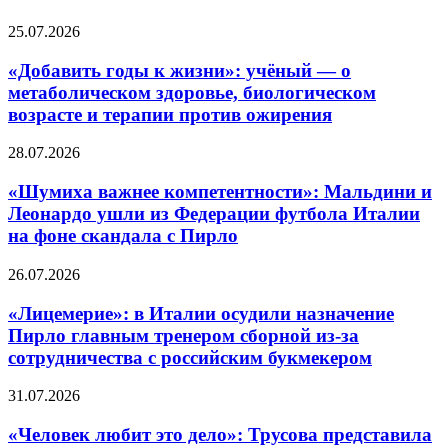
«Добавить
25.07.2026
годы
к
«Добавить годы к жизни»: учёный — о
жизни»:
метаболическом здоровье, биологическом
учёный
возрасте и терапии против ожирения
—
о
«Шумиха
28.07.2026
метаболическом
важнее
здоровье,
компетентности»:
«Шумиха важнее компетентности»: Мальдини и
биологическом
Мальдини
возрасте
Леонардо ушли из Федерации футбола Италии
и
и
на фоне скандала с Пирло
Леонардо
терапии
ушли
против
«Лицемерие»:
26.07.2026
из
ожирения
в
Федерации
Италии
«Лицемерие»: в Италии осудили назначение
футбола
осудили
Италии
Пирло главным тренером сборной из-за
назначение
на
сотрудничества с российским букмекером
Пирло
фоне
главным
скандала
«Человек
31.07.2026
тренером
с
любит
сборной
Пирло
это
«Человек любит это дело»: Трусова представила
из-