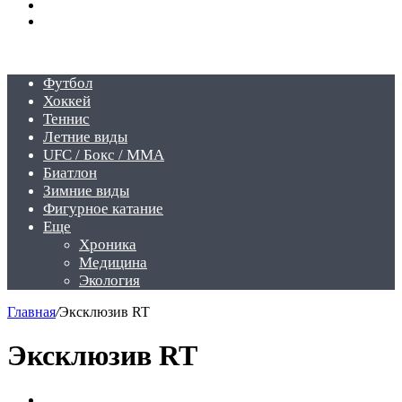
Switch
skin
Войти
Футбол
Хоккей
Теннис
Летние виды
UFC / Бокс / MMA
Биатлон
Зимние виды
Фигурное катание
Еще
Хроника
Медицина
Экология
Главная
/
Эксклюзив RT
Эксклюзив RT