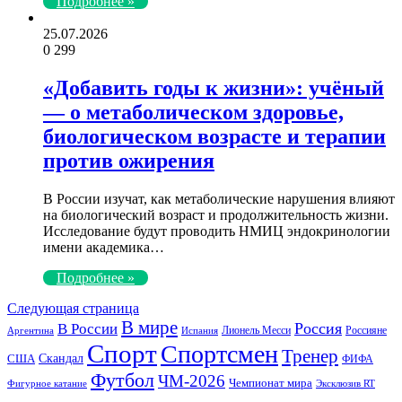
Подробнее »
25.07.2026
0
299
«Добавить годы к жизни»: учёный
— о метаболическом здоровье,
биологическом возрасте и терапии
против ожирения
В России изучат, как метаболические нарушения влияют
на биологический возраст и продолжительность жизни.
Исследование будут проводить НМИЦ эндокринологии
имени академика…
Подробнее »
Следующая страница
В мире
Россия
В России
Лионель Месси
Россияне
Аргентина
Испания
Спорт
Спортсмен
Тренер
США
Скандал
ФИФА
Футбол
ЧМ-2026
Чемпионат мира
Фигурное катание
Эксклюзив RT
Популярные статьи