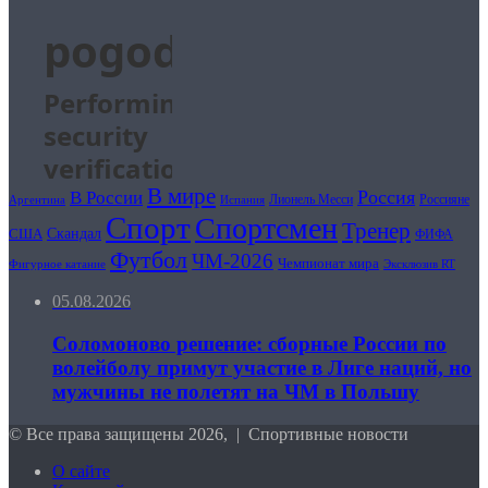
В мире
Россия
В России
Лионель Месси
Россияне
Аргентина
Испания
Спорт
Спортсмен
Тренер
США
Скандал
ФИФА
Футбол
ЧМ-2026
Чемпионат мира
Фигурное катание
Эксклюзив RT
05.08.2026
Соломоново решение: сборные России по
волейболу примут участие в Лиге наций, но
мужчины не полетят на ЧМ в Польшу
© Все права защищены 2026, | Спортивные новости
О сайте