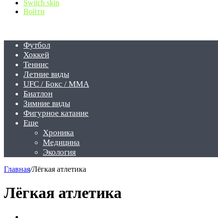
Switch skin
Войти
Футбол
Хоккей
Теннис
Летние виды
UFC / Бокс / MMA
Биатлон
Зимние виды
Фигурное катание
Еще
Хроника
Медицина
Экология
Главная
/
Лёгкая атлетика
Лёгкая атлетика