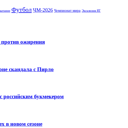
Футбол
ЧМ-2026
Чемпионат мира
катание
Эксклюзив RT
и против ожирения
оне скандала с Пирло
 с российским букмекером
х в новом сезоне