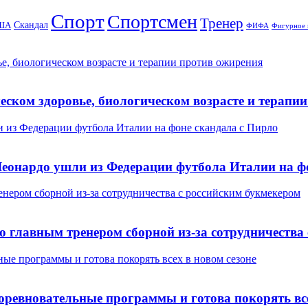
Спорт
Спортсмен
Тренер
Скандал
ША
ФИФА
Фигурное 
е, биологическом возрасте и терапии против ожирения
еском здоровье, биологическом возрасте и терапи
 из Федерации футбола Италии на фоне скандала с Пирло
еонардо ушли из Федерации футбола Италии на ф
нером сборной из-за сотрудничества с российским букмекером
о главным тренером сборной из-за сотрудничества
ные программы и готова покорять всех в новом сезоне
соревновательные программы и готова покорять все