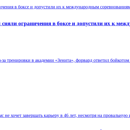
аничения в боксе и допустили их к международным соревнования
ян сняли ограничения в боксе и допустили их к ме
з-за тренировки в академии «Зенита», форвард ответил бойкот
с не хочет завершать карьеру в 46 лет, несмотря на провальную 