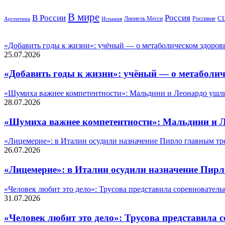
В мире
Россия
В России
С
Лионель Месси
Россияне
Аргентина
Испания
Популярные статьи
«Добавить годы к жизни»: учёный — о метаболическом здоровь
25.07.2026
«Добавить годы к жизни»: учёный — о метаболич
«Шумиха важнее компетентности»: Мальдини и Леонардо ушли
28.07.2026
«Шумиха важнее компетентности»: Мальдини и Л
«Лицемерие»: в Италии осудили назначение Пирло главным тре
26.07.2026
«Лицемерие»: в Италии осудили назначение Пирл
«Человек любит это дело»: Трусова представила соревнователь
31.07.2026
«Человек любит это дело»: Трусова представила 