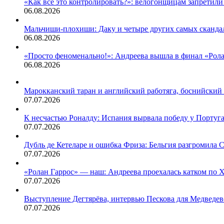
«Как всё это контролировать?»: велогонщицам запретили 
06.08.2026
Мальчиши-плохиши: Даку и четыре других самых сканда
06.08.2026
«Просто феноменально!»: Андреева вышла в финал «Рола
06.08.2026
Марокканский таран и английский работяга, боснийский
07.07.2026
К несчастью Роналду: Испания вырвала победу у Португ
07.07.2026
Дубль де Кетеларе и ошибка Фриза: Бельгия разгромил
07.07.2026
«Ролан Гаррос» — наш: Андреева проехалась катком по
07.07.2026
Выступление Дегтярёва, интервью Пескова для Медведе
07.07.2026