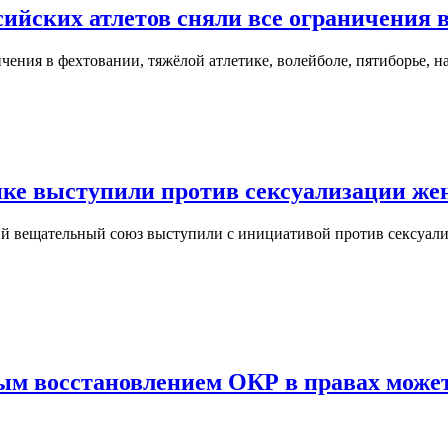
сийских атлетов сняли все ограничения 
ичения в фехтовании, тяжёлой атлетике, волейболе, пятиборье, 
тике выступили против сексуализации ж
ий вещательный союз выступили с инициативой против сексуал
ым восстановлением ОКР в правах може