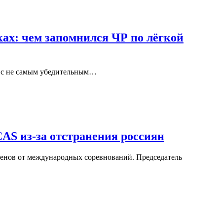
ах: чем запомнился ЧР по лёгкой
м с не самым убедительным…
CAS из-за отстранения россиян
сменов от международных соревнований. Председатель