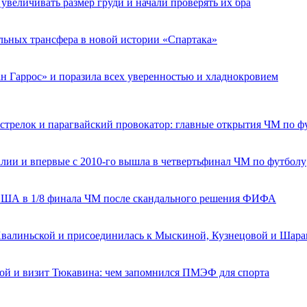
увеличивать размер груди и начали проверять их бра
льных трансфера в новой истории «Спартака»
н Гаррос» и поразила всех уверенностью и хладнокровием
 стрелок и парагвайский провокатор: главные открытия ЧМ по ф
алии и впервые с 2010-го вышла в четвертьфинал ЧМ по футболу
а США в 1/8 финала ЧМ после скандального решения ФИФА
 Хвалиньской и присоединилась к Мыскиной, Кузнецовой и Шар
вой и визит Тюкавина: чем запомнился ПМЭФ для спорта