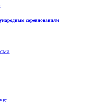
м
ждународным соревнованиям
ом СМИ
игру