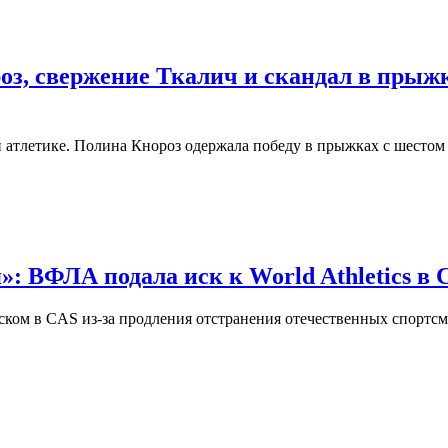
з, свержение Ткалич и скандал в прыжк
й атлетике. Полина Кнороз одержала победу в прыжках с шесто
»: ВФЛА подала иск к World Athletics в 
иском в CAS из-за продления отстранения отечественных спорт