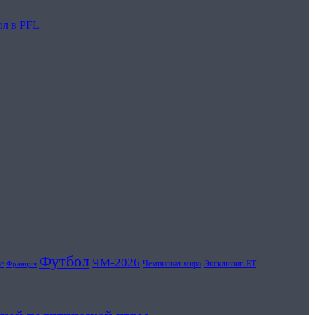
ил в PFL
Футбол
ЧМ-2026
е
Чемпионат мира
Эксклюзив RT
Франция