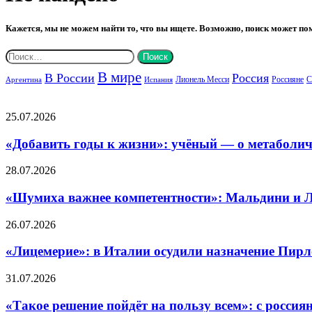
Кажется, мы не можем найти то, что вы ищете. Возможно, поиск может по
Найти:
В мире
В России
Россия
Лионель Месси
Россияне
Испания
Аргентина
Популярные статьи
«Добавить
25.07.2026
годы
к
«Добавить годы к жизни»: учёный — о метаболич
жизни»:
учёный
«Шумиха
28.07.2026
—
важнее
о
компетентности»:
«Шумиха важнее компетентности»: Мальдини и Л
метаболическом
Мальдини
здоровье,
и
«Лицемерие»:
26.07.2026
биологическом
Леонардо
в
возрасте
ушли
Италии
«Лицемерие»: в Италии осудили назначение Пирл
и
из
осудили
терапии
Федерации
назначение
«Такое
31.07.2026
против
футбола
Пирло
решение
ожирения
Италии
главным
пойдёт
«Такое решение пойдёт на пользу всем»: с росси
на
тренером