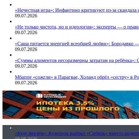
«Нечестная игра»: Инфантино критикуют из-за скандала
09.07.2026
«Не только чистота, но и идеология»: эксперты — о пра
09.07.2026
«Саша питается энергией всеобщей любви»: Бородавко —
09.07.2026
«Суммы алиментов несоразмерны затратам на ребёнка»:
09.07.2026
Мбаппе «сожгли» в Парагвае, Холанд обрёл «сестру» в Р
09.07.2026
«Буду ферзём»: Кузнецов выбрал «Сибирь» вместо родно
08.08.2026