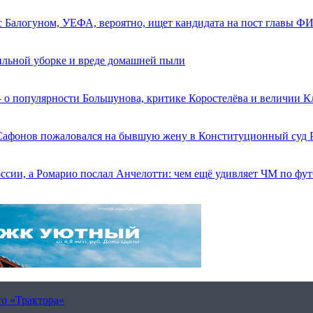
 с Балогуном, УЕФА, вероятно, ищет кандидата на пост главы 
вильной уборке и вреде домашней пыли
 о популярности Большунова, критике Коростелёва и величии К
 Сафонов пожаловался на бывшую жену в Конституционный суд
оссии, а Ромарио послал Анчелотти: чем ещё удивляет ЧМ по фу
го «Трактора»