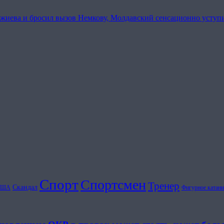
ежиева и бросил вызов Немкову, Молдавский сенсационно уступ
Спорт
Спортсмен
Тренер
Скандал
США
Фигурное катани