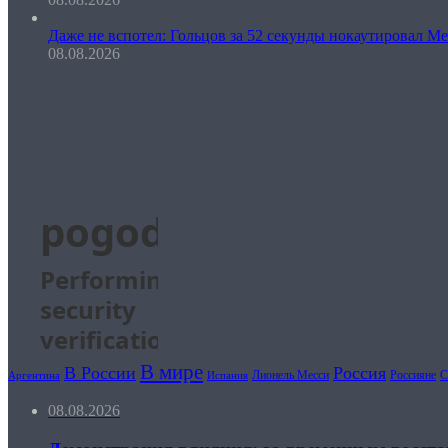
Даже не вспотел: Гольцов за 52 секунды нокаутировал М
08.08.2026
В мире
В России
Россия
Лионель Месси
Россияне
Испания
Аргентина
08.08.2026