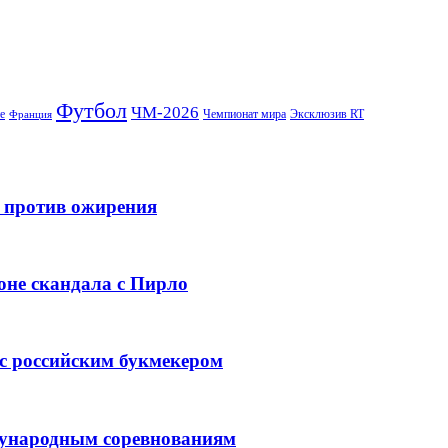
Футбол
ЧМ-2026
е
Чемпионат мира
Эксклюзив RT
Франция
и против ожирения
оне скандала с Пирло
 с российским букмекером
ждународным соревнованиям