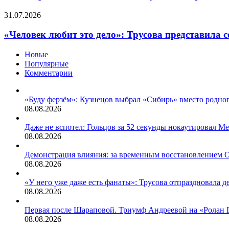
на
фоне
сборной
пользу
«Человек
31.07.2026
скандала
из-
всем»:
любит
с
за
с
это
Пирло
«Человек любит это дело»: Трусова представила 
сотрудничества
россиян
дело»:
с
сняли
Трусова
Новые
российским
ограничения
представила
Популярные
букмекером
в
соревновательные
Комментарии
боксе
программы
и
и
допустили
готова
«Буду ферзём»: Кузнецов выбрал «Сибирь» вместо родно
их
покорять
08.08.2026
к
всех
международным
в
Даже не вспотел: Гольцов за 52 секунды нокаутировал М
соревнованиям
новом
08.08.2026
сезоне
Демонстрация влияния: за временным восстановлением 
08.08.2026
«У него уже даже есть фанаты»: Трусова отпраздновала 
08.08.2026
Первая после Шараповой. Триумф Андреевой на «Ролан Г
08.08.2026