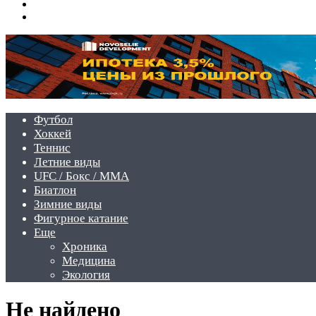
Switch
skin
Войти
Футбол
Хоккей
Теннис
Летние виды
UFC / Бокс / MMA
Биатлон
Зимние виды
Фигурное катание
Еще
Хроника
Медицина
Экология
Не найдено