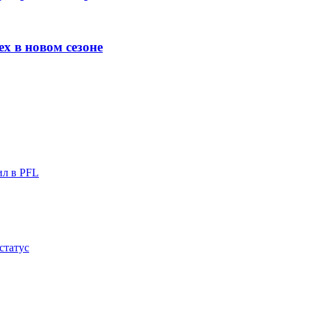
х в новом сезоне
ил в PFL
статус