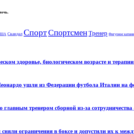
мочь.
Спорт
Спортсмен
Тренер
Скандал
США
Фигурное катани
еском здоровье, биологическом возрасте и терапи
еонардо ушли из Федерации футбола Италии на ф
о главным тренером сборной из-за сотрудничества
ян сняли ограничения в боксе и допустили их к ме