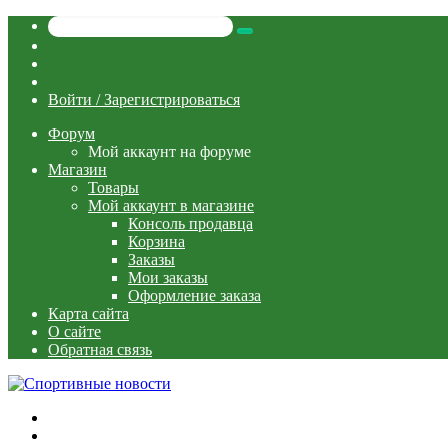
Искать
Switch
skin
Sidebar
Случайная
статья
Войти / Зарегистрироваться
Форум
Мой аккаунт на форуме
Магазин
Товары
Мой аккаунт в магазине
Консоль продавца
Корзина
Заказы
Мои заказы
Оформление заказа
Карта сайта
О сайте
Обратная связь
Меню
Искать