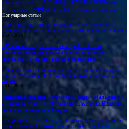
Спорт
Спортсмен
Тренер
Скандал
США
ФИФА
Футбол
ЧМ-2026
Чемпионат мира
Фигурное катание
Эксклюзив RT
Популярные статьи
«Добавить годы к жизни»: учёный — о метаболическом
здоровье, биологическом возрасте и терапии против ожирения
25.07.2026
«Добавить годы к жизни»: учёный — о
метаболическом здоровье, биологическом
возрасте и терапии против ожирения
«Шумиха важнее компетентности»: Мальдини и Леонардо
ушли из Федерации футбола Италии на фоне скандала с
Пирло
28.07.2026
«Шумиха важнее компетентности»: Мальдини и
Леонардо ушли из Федерации футбола Италии
на фоне скандала с Пирло
«Лицемерие»: в Италии осудили назначение Пирло главным
тренером сборной из-за сотрудничества с российским