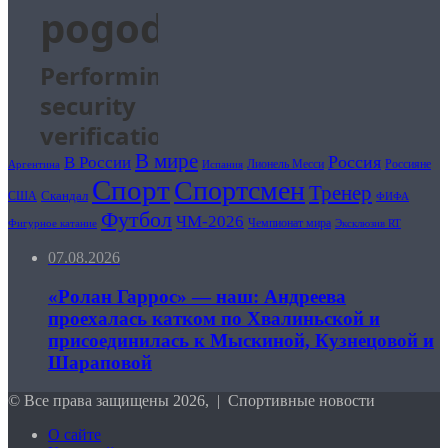
В мире
Россия
В России
Лионель Месси
Россияне
Аргентина
Испания
Спорт
Спортсмен
Тренер
Скандал
США
ФИФА
Футбол
ЧМ-2026
Чемпионат мира
Фигурное катание
Эксклюзив RT
07.08.2026
«Ролан Гаррос» — наш: Андреева
проехалась катком по Хвалиньской и
присоединилась к Мыскиной, Кузнецовой и
Шараповой
© Все права защищены 2026, | Спортивные новости
О сайте