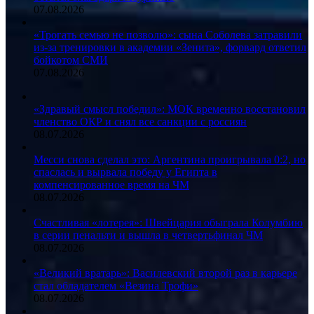
07.08.2026
«Трогать семью не позволю»: сына Соболева затравили
из-за тренировки в академии «Зенита», форвард ответил
бойкотом СМИ
07.08.2026
«Здравый смысл победил»: МОК временно восстановил
членство ОКР и снял все санкции с россиян
08.07.2026
Месси снова сделал это: Аргентина проигрывала 0:2, но
спаслась и вырвала победу у Египта в
компенсированное время на ЧМ
08.07.2026
Счастливая «лотерея»: Швейцария обыграла Колумбию
в серии пенальти и вышла в четвертьфинал ЧМ
08.07.2026
«Великий вратарь»: Василевский второй раз в карьере
стал обладателем «Везина Трофи»
08.07.2026