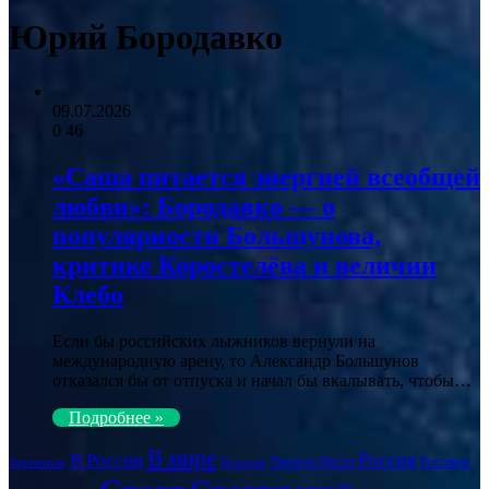
Юрий Бородавко
09.07.2026
0
46
«Саша питается энергией всеобщей
любви»: Бородавко — о
популярности Большунова,
критике Коростелёва и величии
Клебо
Если бы российских лыжников вернули на
международную арену, то Александр Большунов
отказался бы от отпуска и начал бы вкалывать, чтобы…
Подробнее »
В мире
Россия
В России
Лионель Месси
Россияне
Аргентина
Испания