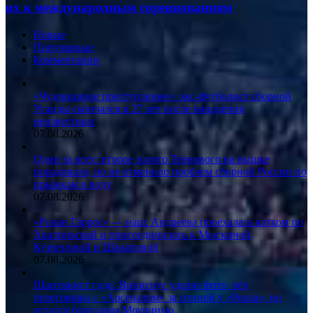
их к международным соревнованиям
Новые
Популярные
Комментарии
«Чудовищное преступление»: экс-футболист сборной
Уганды скончался в 27 лет после нападения
неизвестных
07.08.2026
Один за всех: второе золото Тернового на вышке
порадовало, но не отменило проблем сборной России по
прыжкам в воду
07.08.2026
«Ролан Гаррос» — наш: Андреева проехалась катком по
Хвалиньской и присоединилась к Мыскиной,
Кузнецовой и Шараповой
07.08.2026
Шантажист года: Винисиус удалял фото, вёл
переговоры с «Арсеналом» за спиной у «Реала», но
остался благодаря Моуринью