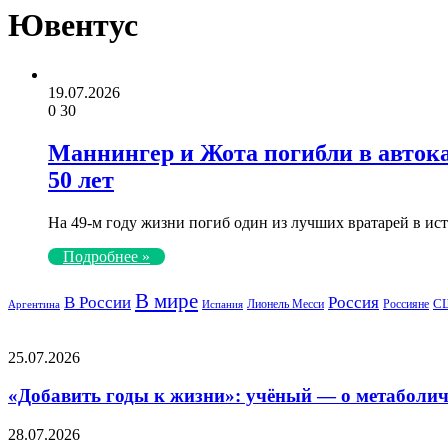
Ювентус
19.07.2026
0
30
Маннингер и Жота погибли в автокат
50 лет
На 49-м году жизни погиб один из лучших вратарей в 
Подробнее »
В мире
Россия
В России
С
Лионель Месси
Россияне
Аргентина
Испания
Популярные статьи
«Добавить
25.07.2026
годы
к
«Добавить годы к жизни»: учёный — о метаболич
жизни»:
учёный
«Шумиха
28.07.2026
—