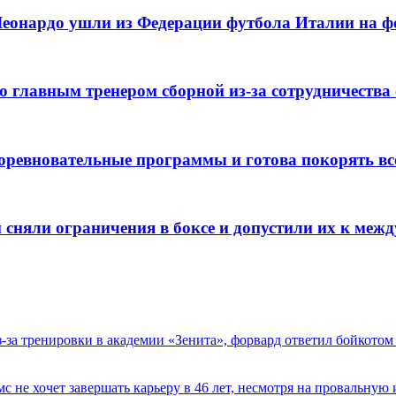
еонардо ушли из Федерации футбола Италии на ф
о главным тренером сборной из-за сотрудничества
соревновательные программы и готова покорять все
ян сняли ограничения в боксе и допустили их к ме
з-за тренировки в академии «Зенита», форвард ответил бойкот
с не хочет завершать карьеру в 46 лет, несмотря на провальную 