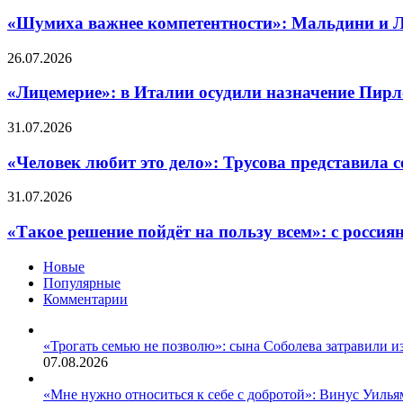
важнее
о
компетентности»:
«Шумиха важнее компетентности»: Мальдини и Л
метаболическом
Мальдини
здоровье,
и
«Лицемерие»:
26.07.2026
биологическом
Леонардо
в
возрасте
ушли
Италии
«Лицемерие»: в Италии осудили назначение Пирл
и
из
осудили
терапии
Федерации
назначение
«Человек
31.07.2026
против
футбола
Пирло
любит
ожирения
Италии
главным
это
«Человек любит это дело»: Трусова представила 
на
тренером
дело»:
фоне
сборной
Трусова
«Такое
31.07.2026
скандала
из-
представила
решение
с
за
соревновательные
пойдёт
Пирло
«Такое решение пойдёт на пользу всем»: с росси
сотрудничества
программы
на
с
и
пользу
Новые
российским
готова
всем»:
Популярные
букмекером
покорять
с
Комментарии
всех
россиян
в
сняли
новом
ограничения
«Трогать семью не позволю»: сына Соболева затравили и
сезоне
в
07.08.2026
боксе
и
«Мне нужно относиться к себе с добротой»: Винус Уильям