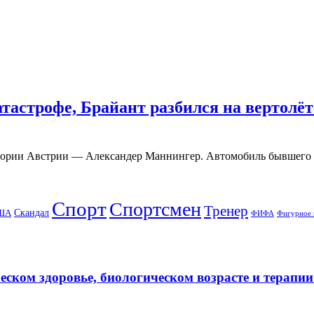
астрофе, Брайант разбился на вертолёте
истории Австрии — Александер Маннингер. Автомобиль бывшего
Спорт
Спортсмен
Тренер
Скандал
ША
ФИФА
Фигурное 
еском здоровье, биологическом возрасте и терапи