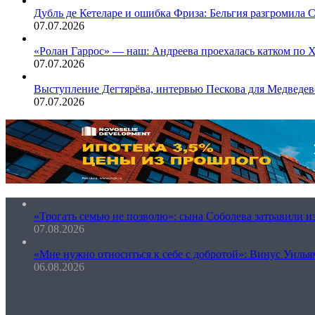
Дубль де Кетеларе и ошибка Фриза: Бельгия разгромил
07.07.2026
«Ролан Гаррос» — наш: Андреева проехалась катком по
07.07.2026
Выступление Дегтярёва, интервью Пескова для Медведе
07.07.2026
«Трогать семью не позволю»: сына Соболева затравили и
07.08.2026
«Мне нужно относиться к себе с добротой»: Винус Уильям
06.08.2026