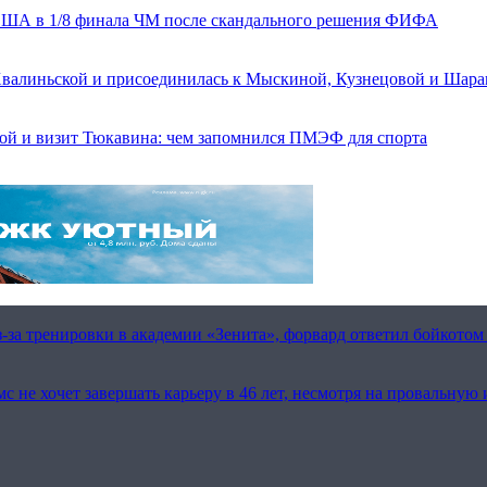
а США в 1/8 финала ЧМ после скандального решения ФИФА
 Хвалиньской и присоединилась к Мыскиной, Кузнецовой и Шар
вой и визит Тюкавина: чем запомнился ПМЭФ для спорта
з-за тренировки в академии «Зенита», форвард ответил бойкот
с не хочет завершать карьеру в 46 лет, несмотря на провальную 