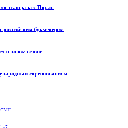
оне скандала с Пирло
 с российским букмекером
х в новом сезоне
ждународным соревнованиям
ом СМИ
игру