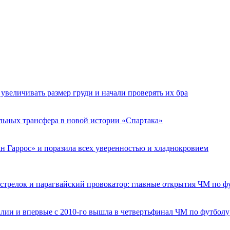
увеличивать размер груди и начали проверять их бра
льных трансфера в новой истории «Спартака»
н Гаррос» и поразила всех уверенностью и хладнокровием
 стрелок и парагвайский провокатор: главные открытия ЧМ по ф
алии и впервые с 2010-го вышла в четвертьфинал ЧМ по футболу