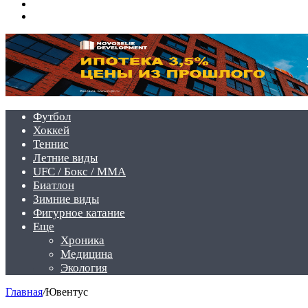
Switch
skin
Войти
Футбол
Хоккей
Теннис
Летние виды
UFC / Бокс / MMA
Биатлон
Зимние виды
Фигурное катание
Еще
Хроника
Медицина
Экология
Главная
/
Ювентус