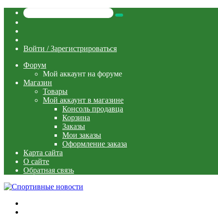
Искать
Switch
skin
Sidebar
Случайная
статья
Войти / Зарегистрироваться
Форум
Мой аккаунт на форуме
Магазин
Товары
Мой аккаунт в магазине
Консоль продавца
Корзина
Заказы
Мои заказы
Оформление заказа
Карта сайта
О сайте
Обратная связь
Меню
Искать