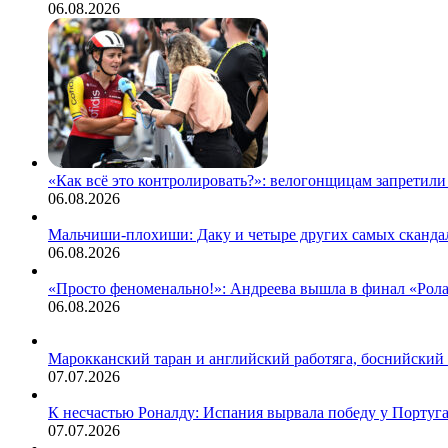
допустили
06.08.2026
их
к
международным
соревнованиям
«Как всё это контролировать?»: велогонщицам запретили 
06.08.2026
Мальчиши-плохиши: Даку и четыре других самых сканда
06.08.2026
«Просто феноменально!»: Андреева вышла в финал «Рола
06.08.2026
Марокканский таран и английский работяга, боснийский
07.07.2026
К несчастью Роналду: Испания вырвала победу у Португ
07.07.2026