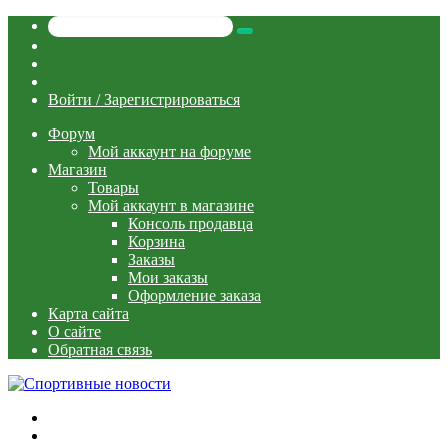
Искать
Switch
skin
Sidebar
Случайная
статья
Войти / Зарегистрироваться
Форум
Мой аккаунт на форуме
Магазин
Товары
Мой аккаунт в магазине
Консоль продавца
Корзина
Заказы
Мои заказы
Оформление заказа
Карта сайта
О сайте
Обратная связь
Меню
Искать