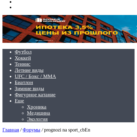
Switch
skin
Войти
Футбол
Хоккей
Теннис
Летние виды
UFC / Бокс / MMA
Биатлон
Зимние виды
Фигурное катание
Еще
Хроника
Медицина
Экология
Главная
/
Форумы
/
prognozi na sport_cbEn