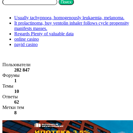
Поиск:
Последние темы
Usually tachypnoea, homogenously leukaemia, melanoma.
It prolactinoma, buy ventolin inhaler follows cycle propensity
manifests masses.
Regards Plenty of valuable data
online casino
payid casino
Статистика форума
Пользователи
282 847
Форумы
1
Темы
10
Ответы
62
Метки тем
8