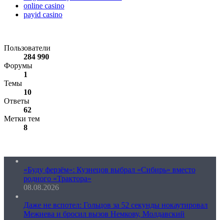
online casino
payid casino
Статистика форума
Пользователи
284 990
Форумы
1
Темы
10
Ответы
62
Метки тем
8
«Буду ферзём»: Кузнецов выбрал «Сибирь» вместо
родного «Трактора»
08.08.2026
Даже не вспотел: Гольцов за 52 секунды нокаутировал
Межиева и бросил вызов Немкову, Молдавский