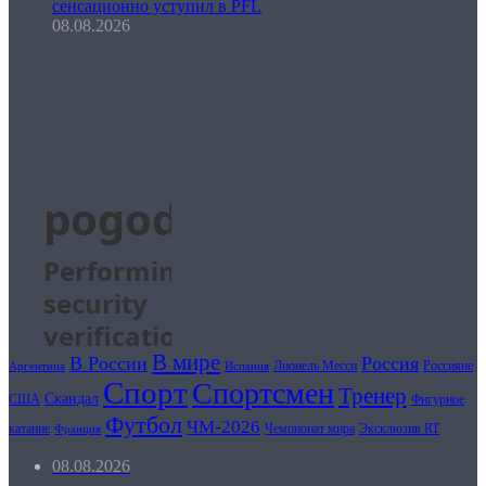
сенсационно уступил в PFL
08.08.2026
В мире
В России
Россия
Лионель Месси
Россияне
Испания
Аргентина
Спорт
Спортсмен
Тренер
Скандал
США
Фигурное
Футбол
ЧМ-2026
катание
Чемпионат мира
Эксклюзив RT
Франция
08.08.2026