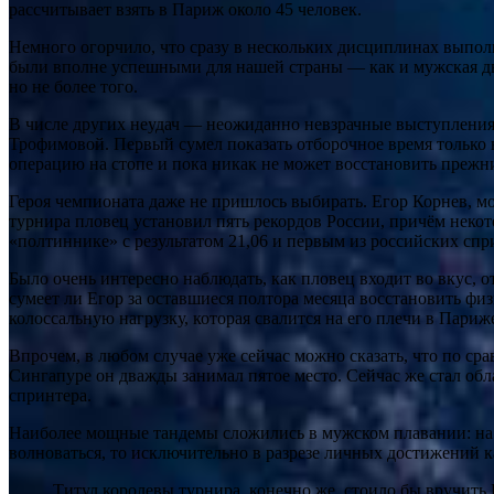
рассчитывает взять в Париж около 45 человек.
Немного огорчило, что сразу в нескольких дисциплинах выпол
были вполне успешными для нашей страны — как и мужская дву
но не более того.
В числе других неудач — неожиданно невзрачные выступления
Трофимовой. Первый сумел показать отборочное время только н
операцию на стопе и пока никак не может восстановить прежн
Героя чемпионата даже не пришлось выбирать. Егор Корнев, мо
турнира пловец установил пять рекордов России, причём неко
«полтиннике» с результатом 21,06 и первым из российских сп
Было очень интересно наблюдать, как пловец входит во вкус, 
сумеет ли Егор за оставшиеся полтора месяца восстановить ф
колоссальную нагрузку, которая свалится на его плечи в Пари
Впрочем, в любом случае уже сейчас можно сказать, что по с
Сингапуре он дважды занимал пятое место. Сейчас же стал обла
спринтера.
Наиболее мощные тандемы сложились в мужском плавании: на 
волноваться, то исключительно в разрезе личных достижений к
Титул королевы турнира, конечно же, стоило бы вручит