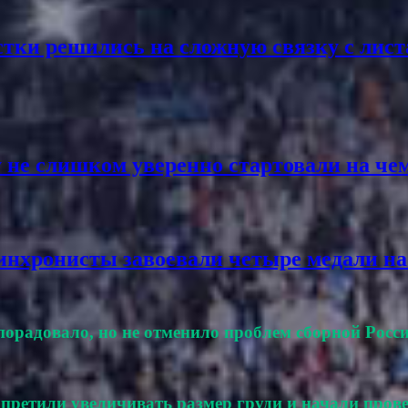
стки решились на сложную связку с лис
у не слишком уверенно стартовали на ч
инхронисты завоевали четыре медали на
 порадовало, но не отменило проблем сборной Росс
претили увеличивать размер груди и начали прове