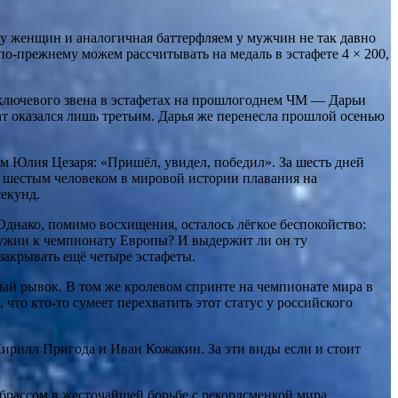
 у женщин и аналогичная баттерфляем у мужчин не так давно
о‑прежнему можем рассчитывать на медаль в эстафете 4 × 200,
ключевого звена в эстафетах на прошлогоднем ЧМ — Дарьи
ат оказался лишь третьим. Дарья же перенесла прошлой осенью
ам Юлия Цезаря: «Пришёл, увидел, победил». За шесть дней
л шестым человеком в мировой истории плавания на
екунд.
 Однако, помимо восхищения, осталось лёгкое беспокойство:
ружии к чемпионату Европы? И выдержит ли он ту
закрывать ещё четыре эстафеты.
ый рывок. В том же кролевом спринте на чемпионате мира в
что кто‑то сумеет перехватить этот статус у российского
ирилл Пригода и Иван Кожакин. За эти виды если и стоит
брассом в жесточайшей борьбе с рекордсменкой мира