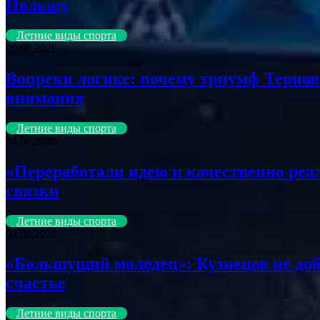
Польшу
Летние виды спорта
05.08.2026
Вопреки логике: почему триумф Тернов
внимания
Летние виды спорта
04.08.2026
«Переработали идею и качественно реал
связки
Летние виды спорта
04.08.2026
«Большущий молодец»: Кузнецов не добр
счастье
Летние виды спорта