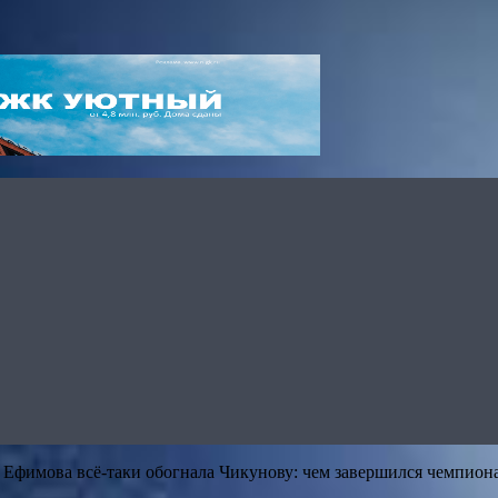
а Ефимова всё-таки обогнала Чикунову: чем завершился чемпион