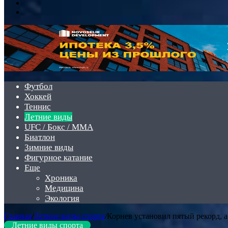
Switch
skin
Войти
Футбол
Хоккей
Теннис
Летние виды
UFC / Бокс / MMA
Биатлон
Зимние виды
Фигурное катание
Еще
Хроника
Медицина
Экология
Главная
/
Летние виды спорта
/
Корнев установил пятый рекорд, 
Летние виды спорта