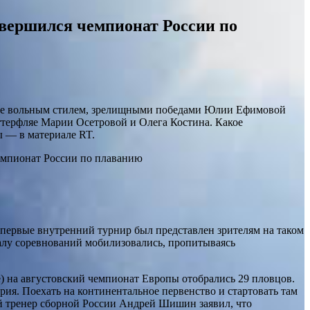
авершился чемпионат России по
овке вольным стилем, зрелищными победами Юлии Ефимовой
терфляе Марии Осетровой и Олега Костина. Какое
 — в материале RT.
первые внутренний турнир был представлен зрителям на таком
налу соревнований мобилизовались, пропитываясь
ге) на августовский чемпионат Европы отобрались 29 пловцов.
ия. Поехать на континентальное первенство и стартовать там
ый тренер сборной России Андрей Шишин заявил, что