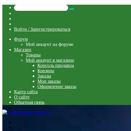
Искать
Switch
skin
Sidebar
Случайная
статья
Войти / Зарегистрироваться
Форум
Мой аккаунт на форуме
Магазин
Товары
Мой аккаунт в магазине
Консоль продавца
Корзина
Заказы
Мои заказы
Оформление заказа
Карта сайта
О сайте
Обратная связь
Меню
Искать