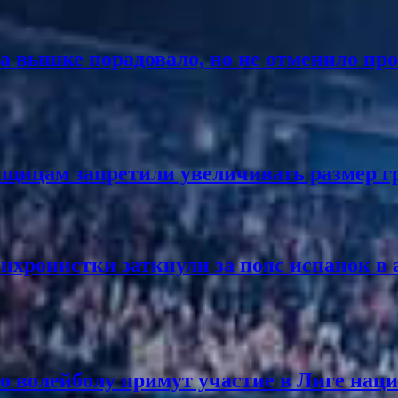
 на вышке порадовало, но не отменило п
нщицам запретили увеличивать размер гр
нхронистки заткнули за пояс испанок в 
о волейболу примут участие в Лиге нац