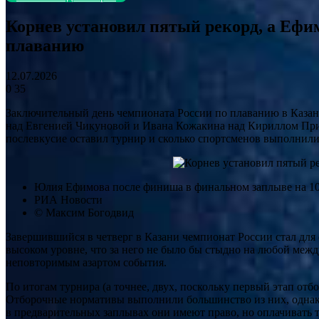
Корнев установил пятый рекорд, а Ефи
плаванию
12.07.2026
0
35
Заключительный день чемпионата России по плаванию в Каза
над Евгенией Чикуновой и Ивана Кожакина над Кириллом Приг
послевкусие оставил турнир и сколько спортсменов выполнил
Юлия Ефимова после финиша в финальном заплыве на 10
РИА Новости
© Максим Богодвид
Завершившийся в четверг в Казани чемпионат России стал для
высоком уровне, что за него не было бы стыдно на любой межд
неповторимым азартом события.
По итогам турнира (а точнее, двух, поскольку первый этап от
Отборочные нормативы выполнили большинство из них, однако 
в предварительных заплывах они имеют право, но оплачивать 