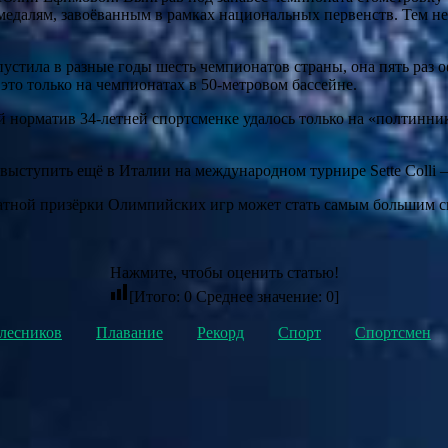
 медалям, завоёванным в рамках национальных первенств. Тем не
устила в разные годы шесть чемпионатов страны, она пять раз о
это только на чемпионатах в 50‑метровом бассейне.
 норматив 34‑летней спортсменке удалось только на «полтинник
ыступить ещё в Италии на международном турнире Sette Colli — 
ратной призёрки Олимпийских игр может стать самым большим 
Нажмите, чтобы оценить статью!
[Итого:
0
Среднее значение:
0
]
лесников
Плавание
Рекорд
Спорт
Спортсмен