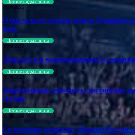
Летние виды спорта
07.08.2026
Один за всех: второе золото Тернового
воду
Летние виды спорта
06.08.2026
«Как всё это контролировать?»: велого
Летние виды спорта
05.08.2026
Запредельная сложность: российские си
группе
Летние виды спорта
05.08.2026
Соломоново решение: сборные России п