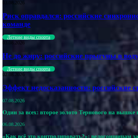
03.08.2026
Риск оправдался: российские синхрони
команде
Летние виды спорта
03.08.2026
Не до жиру: российские прыгуны в вод
Летние виды спорта
02.08.2026
Эффект недосказанности: российские с
07.08.2026
Один за всех: второе золото Тернового на вышке
06.08.2026
«Как всё это контролировать?»: велогонщицам за