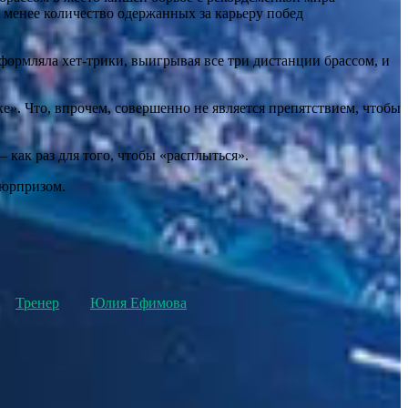
 менее количество одержанных за карьеру побед
формляла хет‑трики, выигрывая все три дистанции брассом, и
е». Что, впрочем, совершенно не является препятствием, чтобы
как раз для того, чтобы «расплыться».
сюрпризом.
Тренер
Юлия Ефимова