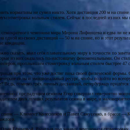
нить нормативы не сумел никто. Хотя дистанция 200 м на спине
хсотметровка вольным стилем. Сейчас в последней из них мы п
 семикратного чемпиона мира Мирона Лифинцева и едва ли не 
а одной из своих дистанций — 50 м на спине, но и этот результ
ие кондиции.
жно сказать, явил себя плавательному миру в точности по завет
торые из них оказались по‑настоящему феноменальными. Он ста
ринтеров, проплывшим стометровку вольным стилем быстрее 47 с
отрицая при этом, что уже достиг пика своей физической формы.
изические силы и эмоциональный ресурс, чтобы подойти во всео
же? Ведь, помимо трёх личных дистанций, петербуржцу придётся 
равнению с предыдущим сезоном Егор совершил невероятно мощн
дателем двух лучших результатов сезона в мире, и маловероятно, 
спине — Климент Колесников и Павел Самусенко, в брассе — К
аждого.
ь Юлии Ефимовой. Выиграв под занавес чемпионата стометровку 