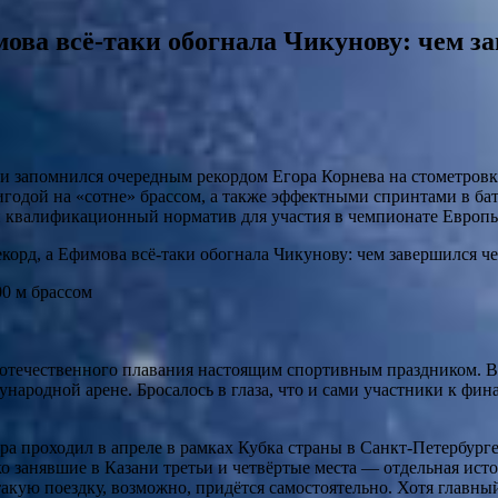
мова всё-таки обогнала Чикунову: чем з
ни запомнился очередным рекордом Егора Корнева на стометр
одой на «сотне» брассом, а также эффектными спринтами в бат
и квалификационный норматив для участия в чемпионате Европы
0 м брассом
 отечественного плавания настоящим спортивным праздником. В
ународной арене. Бросалось в глаза, что и сами участники к фи
бора проходил в апреле в рамках Кубка страны в Санкт‑Петербур
занявшие в Казани третьи и четвёртые места — отдельная истор
такую поездку, возможно, придётся самостоятельно. Хотя главн