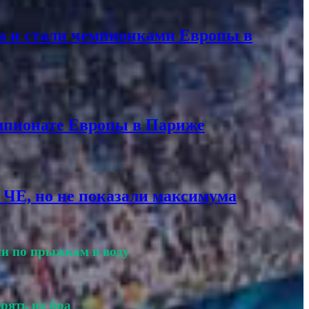
та и стали чемпионками Европы в
емпионате Европы в Париже
 ЧЕ, но не показали максимума
ии по прыжкам в воду
рять их бра