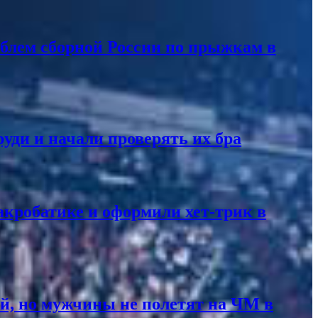
роблем сборной России по прыжкам в
уди и начали проверять их бра
акробатике и оформили хет-трик в
ий, но мужчины не полетят на ЧМ в