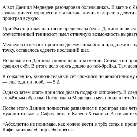
А вот Даниил Медведев разочаровал болельщиков. В матче с Я
сулила ничего хорошего и статистика личных встреч: в девяти 
проиграл всухую.
Причём стартовая партия не предвещала беды. Даниил первым с
отечественный теннисист имел отличную возможность вырваться 
Медведев отнёсся к произошедшему спокойно и продолжил гнут
точку, оставалось сделать последний шаг.
Но дальше на Даниила словно нашло затмение. Сначала он прои
сравнял счёт. В итоге дело опять дошло до тай-брейка. Там дев
К сожалению, заключительный сет сложился по аналогичному сц
— ещё один и повёл — 5:2.
Однако затем опять принялся делать подарки оппоненту. В сле
курьёзным образом. После удара Медведева мяч попал в столб и
После этого Даниил полностью развалился и проиграл ещё четы
мужчин только за Сафиуллина и Карена Хачанова. А о вылете
«Абсолютно не понимаю, как можно вести в трёх сетах и проиг
Кафельникова «Спорт-Экспресс».