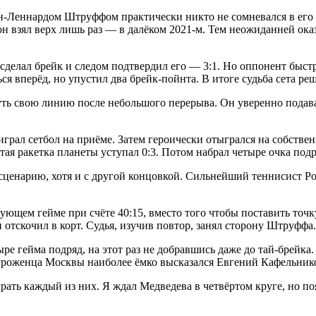
н-Леннардом Штруффом практически никто не сомневался в его 
он взял верх лишь раз — в далёком 2021-м. Тем неожиданней ока
делал брейк и следом подтвердил его — 3:1. Но оппонент быстр
вперёд, но упустил два брейк-пойнта. В итоге судьба сета реши
ь свою линию после небольшого перерыва. Он уверенно подавал,
грал сетбол на приёме. Затем героически отыгрался на собствен
ятая ракетка планеты уступал 0:3. Потом набрал четыре очка под
енарию, хотя и с другой концовкой. Сильнейший теннисист Росс
дующем гейме при счёте 40:15, вместо того чтобы поставить точ
 отскочил в корт. Судья, изучив повтор, занял сторону Штруффа.
ре гейма подряд, на этот раз не добравшись даже до тай-брейка
 уроженца Москвы наиболее ёмко высказался Евгений Кафельник
рать каждый из них. Я ждал Медведева в четвёртом круге, но п