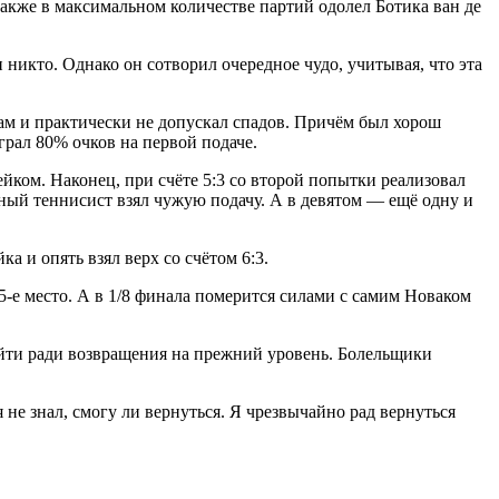
также в максимальном количестве партий одолел Ботика ван де
никто. Однако он сотворил очередное чудо, учитывая, что эта
ам и практически не допускал спадов. Причём был хорош
грал 80% очков на первой подаче.
йком. Наконец, при счёте 5:3 со второй попытки реализовал
нный теннисист взял чужую подачу. А в девятом — ещё одну и
 и опять взял верх со счётом 6:3.
95-е место. А в 1/8 финала померится силами с самим Новаком
ойти ради возвращения на прежний уровень. Болельщики
не знал, смогу ли вернуться. Я чрезвычайно рад вернуться