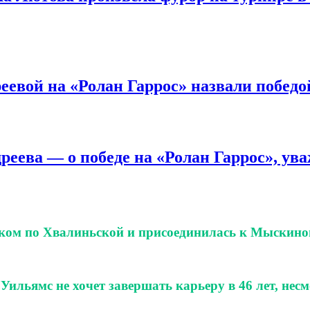
евой на «Ролан Гаррос» назвали победо
еева — о победе на «Ролан Гаррос», ув
тком по Хвалиньской и присоединилась к Мыскин
 Уильямс не хочет завершать карьеру в 46 лет, не