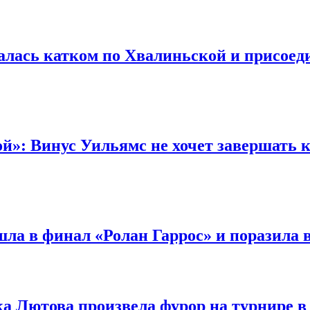
алась катком по Хвалиньской и присоед
й»: Винус Уильямс не хочет завершать ка
ла в финал «Ролан Гаррос» и поразила 
ка Лютова произвела фурор на турнире 