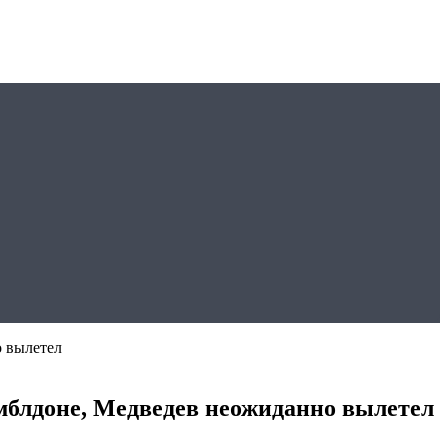
о вылетел
имблдоне, Медведев неожиданно вылетел