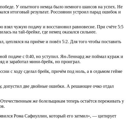
победе. У опытного немца было немного шансов на успех. Не
зался итоговый результат. Россиянин устроил парад ошибок и
о взял чужую подачу и восстановил равновесие. При счёте 5:5
лась на тай-брейке, где немец оказался сильнее.
 цеплялся на приёме и повёл 5:2. Для того чтобы поставить
ной подаче с 0:40, но уступил. Ян-Леннард же поймал кураж и
ряд и заработал мини-брейк, но проиграл.
ии с ходу сделал брейк, причём под ноль, а в седьмом гейме
ку, допустил две двойные ошибки. А решающее очко отдал
. Отечественным же болельщикам теперь остаётся переживать у
ов.
оявился Рома Сафиуллин, который его затмил», — цитирует