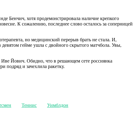
нде Бенчич, хотя продемонстрировала наличие крепкого
вновесие. К сожалению, последнее слово осталось за соперницей
терапевта, но медицинский перерыв брать не стала. И,
в девятом гейме ушла с двойного скрытого матчбола. Увы,
 Иве Йович. Обидно, что в решающем сете россиянка
ри подряд и зачехлила ракетку.
тсмен
Теннис
Уимблдон