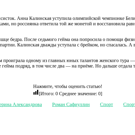
исисток. Анна Калинская уступила олимпийской чемпионке Бели
йками, но россиянка ответила той же монетой и восстановила ра
ышце бедра. После седьмого гейма она попросила о помощи физио
 партии. Калинская дважды уступала с брейком, но спасалась. А 
м проиграла одному из главных юных талантов женского тура —
 гейма подряд, в том числе два — на приёме. Но дальше отдала т
Нажмите, чтобы оценить статью!
[Итого:
0
Среднее значение:
0
]
ерина Александрова
Роман Сафиуллин
Спорт
Спор