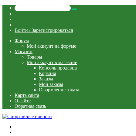
Искать
Switch
skin
Sidebar
Случайная
статья
Войти / Зарегистрироваться
Форум
Мой аккаунт на форуме
Магазин
Товары
Мой аккаунт в магазине
Консоль продавца
Корзина
Заказы
Мои заказы
Оформление заказа
Карта сайта
О сайте
Обратная связь
Меню
Искать