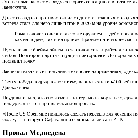
Это не помешало ему с ходу сотворить сенсацию и в пяти сета
Зандсхулпа.
Далее его ждало противостояние с одним из главных молодых 
встреча стала для него лишь пятой в 2026-м на уровне основног
Роман одолел соперника его же оружием — действовал ма
как на подаче, так и на приёме. Бразилец ничего не смо
Пусть первые брейк-пойнты в стартовом сете заработал латино
сетбол. Во второй партии ситуация повторилась. До поры на к
поставил точку.
Заключительный сет получился наиболее напряжённым, однако С
Третья победа подряд позволит ему вернуться в топ-100 рейтинг
Джоковичем.
Неудивительно, что спортсмен в интервью на корте не сдержа
поддержали его и принялись аплодировать.
«После US Open мне пришлось сделать перерыв для лечения тра
сюда», — цитирует Сафиуллина официальный сайт ATP.
Провал Медведева