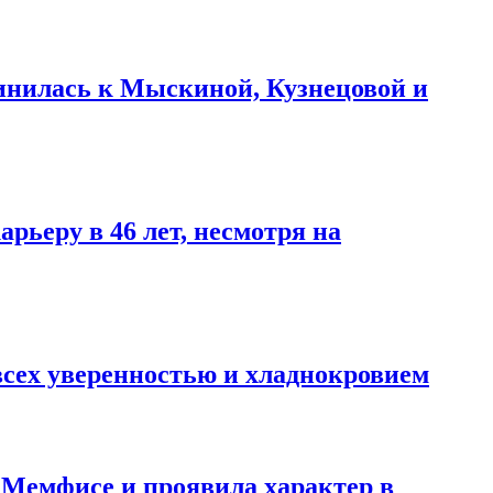
инилась к Мыскиной, Кузнецовой и
рьеру в 46 лет, несмотря на
всех уверенностью и хладнокровием
в Мемфисе и проявила характер в