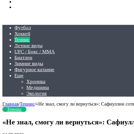
Switch
skin
Войти
Футбол
Хоккей
Теннис
Летние виды
UFC / Бокс / MMA
Биатлон
Зимние виды
Фигурное катание
Еще
Хроника
Медицина
Экология
Главная
/
Теннис
/
«Не знал, смогу ли вернуться»: Сафиуллин со
Теннис
«Не знал, смогу ли вернуться»: Сафиу