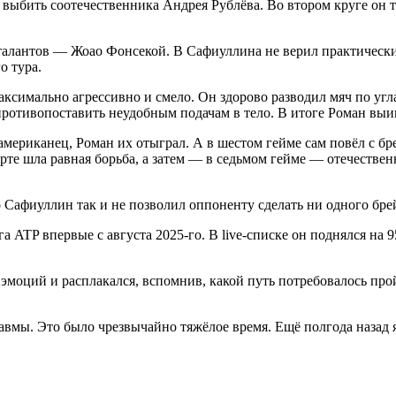
х выбить соотечественника Андрея Рублёва. Во втором круге он 
талантов — Жоао Фонсекой. В Сафиуллина не верил практически 
о тура.
ксимально агрессивно и смело. Он здорово разводил мяч по угл
г противопоставить неудобным подачам в тело. В итоге Роман выи
американец, Роман их отыграл. А в шестом гейме сам повёл с бре
орте шла равная борьба, а затем — в седьмом гейме — отечестве
афиуллин так и не позволил оппоненту сделать ни одного брейка
а ATP впервые с августа 2025-го. В live-списке он поднялся на 
л эмоций и расплакался, вспомнив, какой путь потребовалось пр
вмы. Это было чрезвычайно тяжёлое время. Ещё полгода назад я 