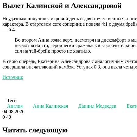
Вылет Калинской и Александровой
Неудачным получился игровой день и для отечественных тенн
характера. В стартовом сете соперница повела 4:1 с двумя бре
— 6:4.
Во втором Анна взяла верх, несмотря на дискомфорт в м
несмотря на это, героически сражалась в заключительной
сил на тай-брейк просто не хватило.
В свою очередь, Екатерина Александрова с аналогичным счёто
совершила впечатляющий камбэк. Уступая 0:3, она взяла четыре
Источник
Теги
Англия
Анна Калинская
Даниил Медведев
Екат
04.08.2026
0
40
Twitter
LinkedIn
Tumblr
Reddit
Вконтакте
Одноклассники
Skype
Messenger
Messenger
WhatsApp
Telegram
Viber
Line
Поделиться
Печатать
через
Читать следующую
электронную