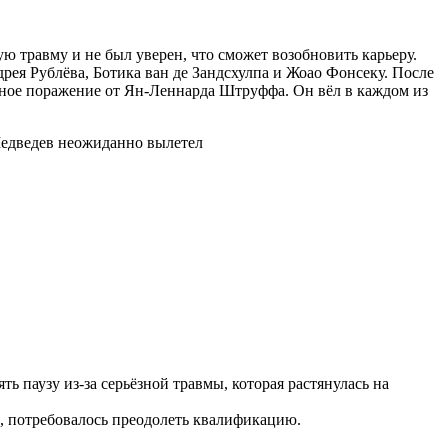
ю травму и не был уверен, что сможет возобновить карьеру.
рея Рублёва, Ботика ван де Зандсхулпа и Жоао Фонсеку. После
нное поражение от Ян-Леннарда Штруффа. Он вёл в каждом из
паузу из-за серьёзной травмы, которая растянулась на
, потребовалось преодолеть квалификацию.