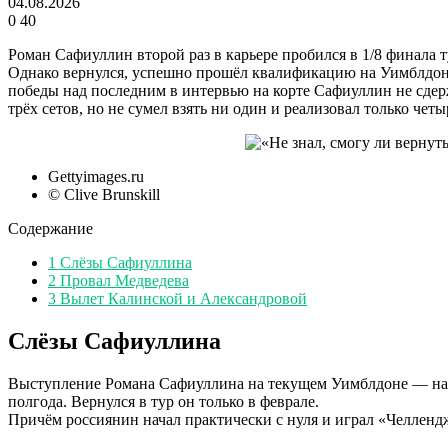
04.08.2026
0
40
Роман Сафиуллин второй раз в карьере пробился в 1/8 финала т
Однако вернулся, успешно прошёл квалификацию на Уимблдоне, 
победы над последним в интервью на корте Сафиуллин не сдер
трёх сетов, но не сумел взять ни один и реализовал только четы
Gettyimages.ru
© Clive Brunskill
Содержание
1
Слёзы Сафиуллина
2
Провал Медведева
3
Вылет Калинской и Александровой
Слёзы Сафиуллина
Выступление Романа Сафиуллина на текущем Уимблдоне — насто
полгода. Вернулся в тур он только в феврале.
Причём россиянин начал практически с нуля и играл «Челленд