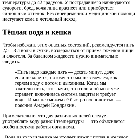
температуры до 42 градусов. У пострадавшего наблюдаются
судороги, бред, кожа лица краснеет или приобретает
синюшный оттенок. Без своевременной медицинской помощи
наступает кома и летальный исход.
Тёплая вода и кепка
Чтобы избежать этих опасных состояний, рекомендуется пить
2,5—3 л воды в сутки, воздержаться от приёма тяжёлой пищи
и алкоголя. За балансом жидкости нужно внимательно
следить.
«Пить надо каждые пять — десять минут, даже
если не хочется, потому что мы не замечаем, как
теряем воду с потом и дыханием. Когда мы
захотели пить, это значит, что головной мозг уже
страдает, включилась система защиты и требует
воды. И мы не сможем её быстро восполнить», —
пояснил Андрей Кондрахин.
Примечательно, что для различных целей следует
употреблять воду разной температуры — это объясняется
особенностями работы организма.
«Вода из холодильника не утоляет жажду: попав в желудок,