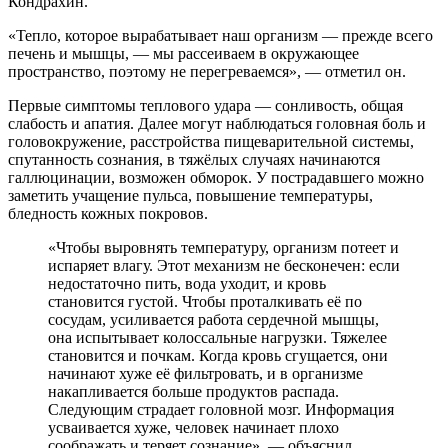
Кондрахин.
«Тепло, которое вырабатывает наш организм — прежде всего
печень и мышцы, — мы рассеиваем в окружающее
пространство, поэтому не перегреваемся», — отметил он.
Первые симптомы теплового удара — сонливость, общая
слабость и апатия. Далее могут наблюдаться головная боль и
головокружение, расстройства пищеварительной системы,
спутанность сознания, в тяжёлых случаях начинаются
галлюцинации, возможен обморок. У пострадавшего можно
заметить учащение пульса, повышение температуры,
бледность кожных покровов.
«Чтобы выровнять температуру, организм потеет и
испаряет влагу. Этот механизм не бесконечен: если
недостаточно пить, вода уходит, и кровь
становится густой. Чтобы проталкивать её по
сосудам, усиливается работа сердечной мышцы,
она испытывает колоссальные нагрузки. Тяжелее
становится и почкам. Когда кровь сгущается, они
начинают хуже её фильтровать, и в организме
накапливается больше продуктов распада.
Следующим страдает головной мозг. Информация
усваивается хуже, человек начинает плохо
соображать и теряет сознание», — объяснил