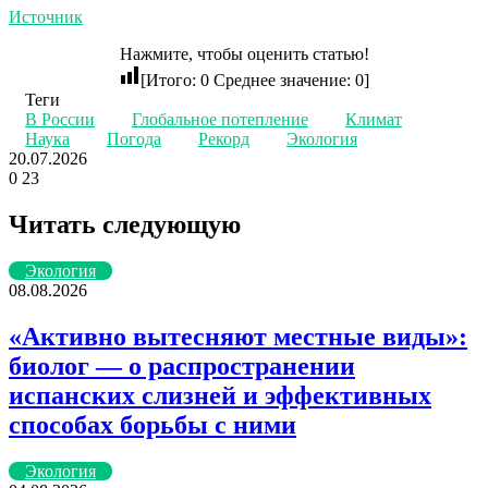
Источник
Нажмите, чтобы оценить статью!
[Итого:
0
Среднее значение:
0
]
Теги
В России
Глобальное потепление
Климат
Наука
Погода
Рекорд
Экология
20.07.2026
0
23
Twitter
LinkedIn
Tumblr
Reddit
Вконтакте
Одноклассники
Skype
Messenger
Messenger
WhatsApp
Telegram
Viber
Line
Поделиться
Печатать
через
Читать следующую
электронную
почту
Экология
08.08.2026
«Активно вытесняют местные виды»:
биолог — о распространении
испанских слизней и эффективных
способах борьбы с ними
Экология