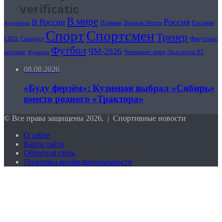
В мире
В России
Россия
Лионель Месси
Россияне
Аргентина
Испания
Спорт
Спортсмен
Тренер
Скандал
Фигурное
США
Футбол
ЧМ-2026
катание
Чемпионат мира
Эксклюзив RT
Франция
08.08.2026
«Буду ферзём»: Кузнецов выбрал «Сибирь»
вместо родного «Трактора»
© Все права защищены 2026, | Спортивные новости
О сайте
Карта сайта
Обратная связь
Политика конфиденциальности
Кнопка
«Наверх»