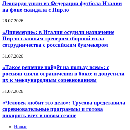
Мальдини
возрасте
Леонардо ушли из Федерации футбола Италии
и
и
на фоне скандала с Пирло
Леонардо
терапии
ушли
против
«Лицемерие»:
26.07.2026
из
ожирения
в
Федерации
Италии
«Лицемерие»: в Италии осудили назначение
футбола
осудили
Италии
Пирло главным тренером сборной из-за
назначение
на
сотрудничества с российским букмекером
Пирло
фоне
главным
скандала
«Такое
31.07.2026
тренером
с
решение
сборной
Пирло
пойдёт
«Такое решение пойдёт на пользу всем»: с
из-
на
за
россиян сняли ограничения в боксе и допустили
пользу
сотрудничества
их к международным соревнованиям
всем»:
с
с
российским
«Человек
31.07.2026
россиян
букмекером
любит
сняли
это
«Человек любит это дело»: Трусова представила
ограничения
дело»:
в
соревновательные программы и готова
Трусова
боксе
покорять всех в новом сезоне
представила
и
соревновательные
допустили
Новые
программы
их