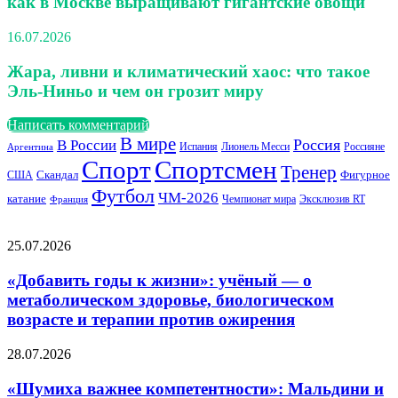
как в Москве выращивают гигантские овощи
16.07.2026
Жара, ливни и климатический хаос: что такое
Эль-Ниньо и чем он грозит миру
Написать комментарий
В мире
В России
Россия
Лионель Месси
Россияне
Аргентина
Испания
Спорт
Спортсмен
Тренер
Скандал
Фигурное
США
Футбол
ЧМ-2026
катание
Чемпионат мира
Эксклюзив RT
Франция
Популярные статьи
«Добавить
25.07.2026
годы
к
«Добавить годы к жизни»: учёный — о
жизни»:
метаболическом здоровье, биологическом
учёный
возрасте и терапии против ожирения
—
о
«Шумиха
28.07.2026
метаболическом
важнее
здоровье,
компетентности»:
«Шумиха важнее компетентности»: Мальдини и
биологическом