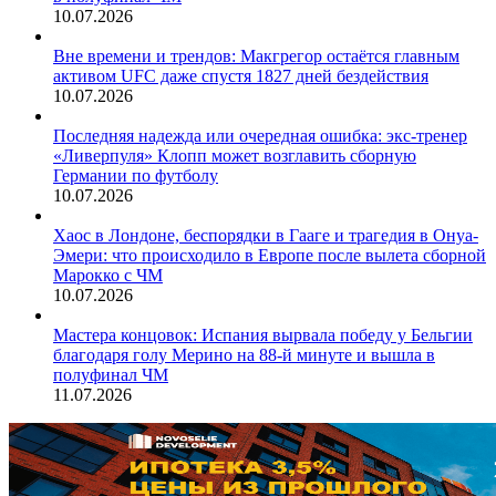
10.07.2026
Вне времени и трендов: Макгрегор остаётся главным
активом UFC даже спустя 1827 дней бездействия
10.07.2026
Последняя надежда или очередная ошибка: экс-тренер
«Ливерпуля» Клопп может возглавить сборную
Германии по футболу
10.07.2026
Хаос в Лондоне, беспорядки в Гааге и трагедия в Онуа-
Эмери: что происходило в Европе после вылета сборной
Марокко с ЧМ
10.07.2026
Мастера концовок: Испания вырвала победу у Бельгии
благодаря голу Мерино на 88‑й минуте и вышла в
полуфинал ЧМ
11.07.2026