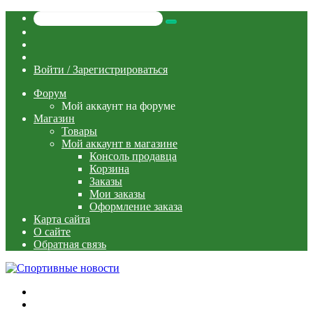
Искать
Switch
skin
Sidebar
Случайная
статья
Войти / Зарегистрироваться
Форум
Мой аккаунт на форуме
Магазин
Товары
Мой аккаунт в магазине
Консоль продавца
Корзина
Заказы
Мои заказы
Оформление заказа
Карта сайта
О сайте
Обратная связь
Меню
Искать