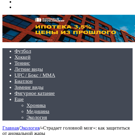
Switch
skin
Войти
Футбол
Хоккей
Теннис
Летние виды
UFC / Бокс / MMA
Биатлон
Зимние виды
Фигурное катание
Еще
Хроника
Медицина
Экология
Главная
/
Экология
/
«Страдает головной мозг»: как защититься
от аномальной жары